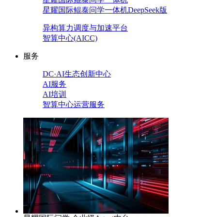
星耀国际鲲泰问学一体机DeepSeek版
异构算力调度与加速平台
智算中心(AICC)
服务
DC·AI生态创新中心
AI服务
AI培训
智算中心运营服务