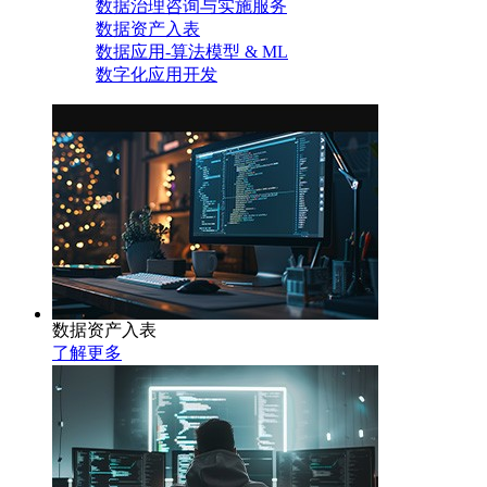
数据治理咨询与实施服务
数据资产入表
数据应用-算法模型 & ML
数字化应用开发
数据资产入表
了解更多