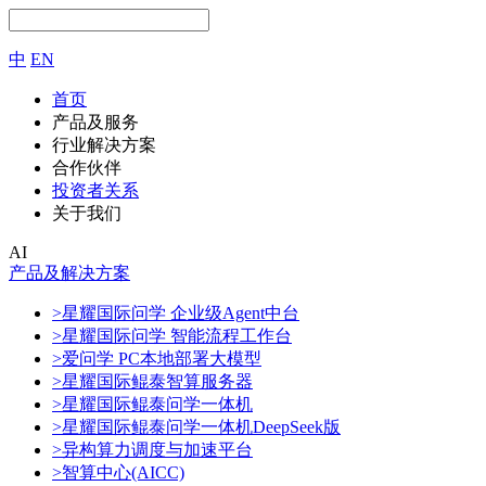
中
EN
首页
产品及服务
行业解决方案
合作伙伴
投资者关系
关于我们
AI
产品及解决方案
>星耀国际问学 企业级Agent中台
>星耀国际问学 智能流程工作台
>爱问学 PC本地部署大模型
>星耀国际鲲泰智算服务器
>星耀国际鲲泰问学一体机
>星耀国际鲲泰问学一体机DeepSeek版
>异构算力调度与加速平台
>智算中心(AICC)