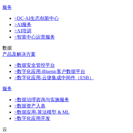
服务
>DC·AI生态创新中心
>AI服务
>AI培训
>智算中心运营服务
数据
产品及解决方案
>数据安全管控平台
>数字化应用-Bluenic客户数据平台
>数字化应用-云捷集成中间件（ESB）
服务
>数据治理咨询与实施服务
>数据资产入表
>数据应用-算法模型 & ML
>数字化应用开发
云