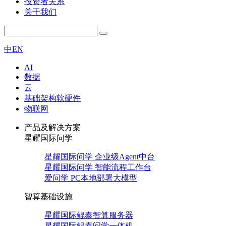
投资者关系
关于我们
中
EN
AI
数据
云
基础架构软硬件
物联网
产品及解决方案
星耀国际问学
星耀国际问学 企业级Agent中台
星耀国际问学 智能流程工作台
爱问学 PC本地部署大模型
智算基础设施
星耀国际鲲泰智算服务器
星耀国际鲲泰问学一体机